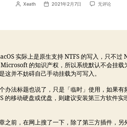
无
Xeath
2021年2月7日
无评论
文
发
需
章
布
第
作
日
三
者
期
方，
macOS
Big
Sur
acOS 实际上是原生支持 NTFS 的写入，只不过 N
临
 Microsoft 的知识产权，所以系统默认不会挂
时
支
是这并不妨碍自己手动挂载为可写入。
持
NTFS
个办法标题也说了，只是「临时」使用，如果有
写
TFS 的移动硬盘或优盘，则建议安装第三方软件实
入
章之前，在网上搜了一下，除了第三方插件，另