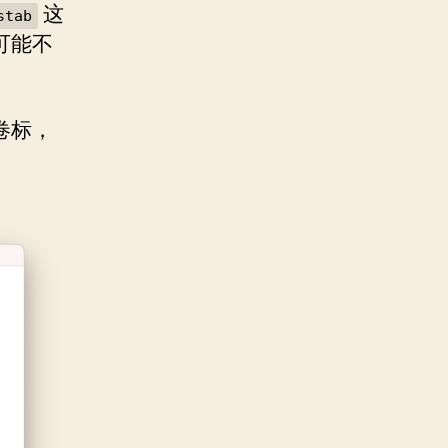
这
stab
可能不
卷标，
。