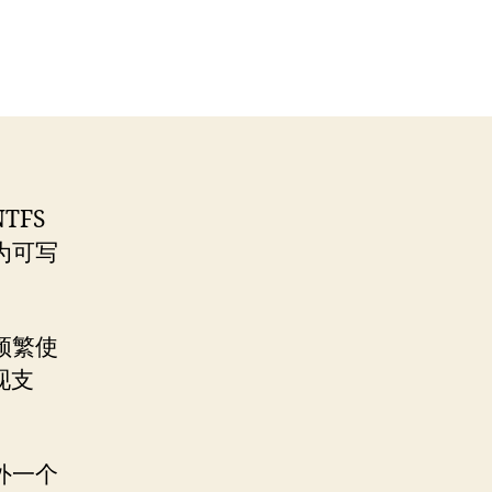
TFS
载为可写
频繁使
现支
外一个