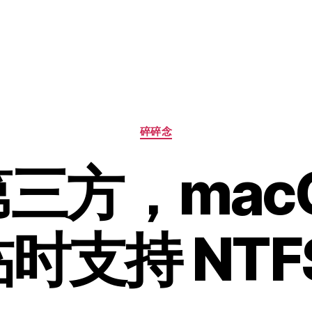
分
碎碎念
类
三方，macOS
 临时支持 NTF