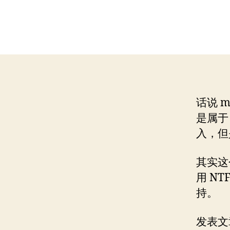
话说 m
是属于
入，但
其实这
用 N
持。
发表文