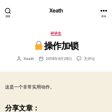
Xeath
搜索
菜单
分
碎碎念
类
操作加锁
Xeath
2018年9月28日
无评论
文
发
操
章
布
作
作
日
加
者
期
锁
这是一个非常实用动作。
分享文章：