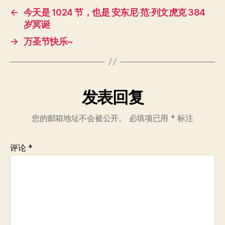
←
今天是 1024 节，也是 安东尼·范·列文虎克 384
岁冥诞
→
万圣节快乐~
发表回复
您的邮箱地址不会被公开。
必填项已用
*
标注
评论
*