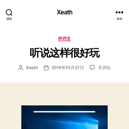
Xeath
搜索
菜单
分
碎碎念
类
听说这样很好玩
听
Xeath
2016年10月27日
无评论
文
发
说
章
布
这
作
日
样
者
期
很
好
玩