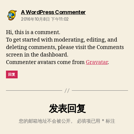
说：
A WordPress Commenter
2016年10月8日 下午11:02
Hi, this is a comment.
To get started with moderating, editing, and
deleting comments, please visit the Comments
screen in the dashboard.
Commenter avatars come from
Gravatar
.
回复
发表回复
您的邮箱地址不会被公开。
必填项已用
*
标注