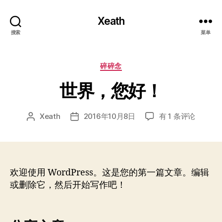
Xeath
搜索
菜单
分
碎碎念
类
世界，您好！
世
Xeath
2016年10月8日
有 1 条评论
文
发
界，
章
布
您
作
日
好！
者
期
欢迎使用 WordPress。这是您的第一篇文章。编辑
或删除它，然后开始写作吧！